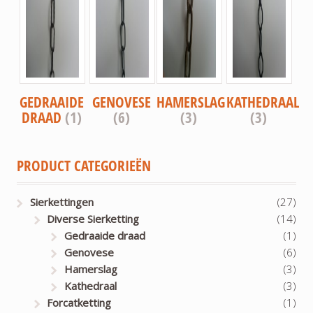
GEDRAAIDE
GENOVESE
HAMERSLAG
KATHEDRAAL
DRAAD
(1)
(6)
(3)
(3)
PRODUCT CATEGORIEËN
Sierkettingen
(27)
Diverse Sierketting
(14)
Gedraaide draad
(1)
Genovese
(6)
Hamerslag
(3)
Kathedraal
(3)
Forcatketting
(1)