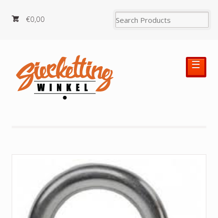
€0,00
☰