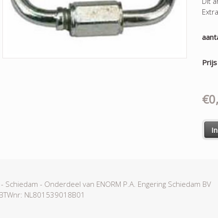
Dit a
Extr
aant
Prijs
€0
I
0 - Schiedam - Onderdeel van ENORM P.A. Engering Schiedam BV
- BTWnr: NL801539018B01