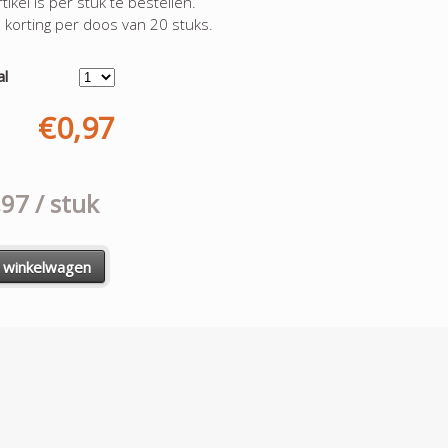
rtikel is per stuk te bestellen.
a korting per doos van 20 stuks.
al
€0,97
,97
/ stuk
n winkelwagen